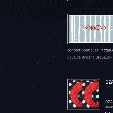
contact boutiques :
https:
Couture Vincent Drouaud -
DZA
DZAZ
acce