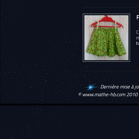
F
C
m
h
Dernière mise à j
© www.mathe-hb.com 2010 -