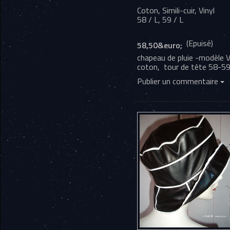
Coton, Simili-cuir, Vinyl
58 / L
,
59 / L
(Epuisé)
58,50&euro;
chapeau de pluie -modèle Vé
coton, tour de tête 58-59
Publier un commentaire