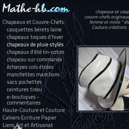
chapeaux et casqu
couvre-chefs originau
Chapeaux et Couvre-Chefs
femme et mixte " élé
Couture créations 
casquettes bérets laine
chapeaux toques d'hiver
chapeaux de pluie stylés
chapeaux d'été lin-coton
chapeau sur commande
écharpes cols étoles
manchettes manchons
sacs pochettes
ceintures tissu
e-boutiques -
commentaires
Haute-Couture et Couture
Cahiers Ecriture Papier
Liens Art et Artisanat