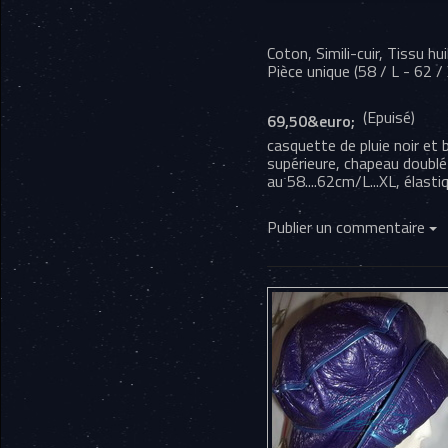
Coton, Simili-cuir, Tissu hui
Pièce unique (
58 / L
-
62 /
(Epuisé)
69,50&euro;
casquette de pluie noir et 
supérieure, chapeau doublé 
au 58....62cm/L...XL, élast
Publier un commentaire