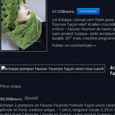
47,50&euro;
col écharpe, caïman vert flash jaune 
fourrure façon relief écailles crocold
x10cm - fausse-fourrure de haute qua
sans produit toxique- poils acryliqu
lavable 30° main, machine programm
Publier un commentaire
éc
fa
Pièce unique
(Epuisé)
90,00&euro;
écharpe 2 pompons en fausse-fourrure froissée façon vison caramel
pétrole en fond, creation unique - 1 pièce, longueur totale 2,25 m
qualité (luxe) fabriquée / tissée en France, -sans produit toxique-, 