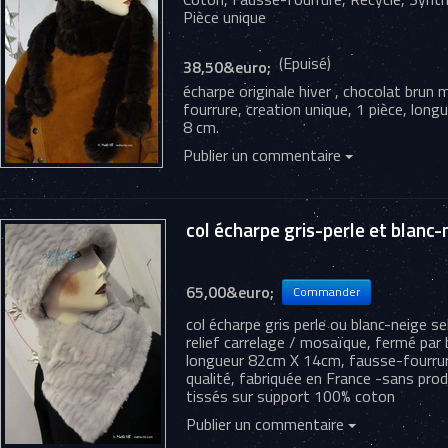
Pièce unique
(Epuisé)
38,50&euro;
écharpe originale hiver , chocolat brun
fourrure, creation unique, 1 pièce, lon
8 cm.
Publier un commentaire
col écharpe gris-perle et blanc
65,00&euro;
col écharpe gris perle ou blanc-neige s
relief carrelage / mosaïque, fermé par 
longueur 82cm X 14cm, fausse-fourrur
qualité, fabriquée en France -sans prod
tissés sur support 100% coton
Publier un commentaire