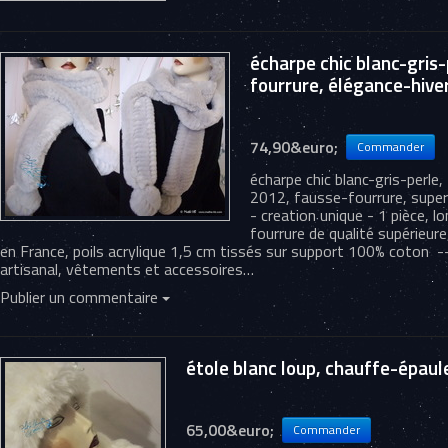
écharpe chic blanc-gris
fourrure, élégance-hiv
74,90&euro;
écharpe chic blanc-gris-perle
2012, fausse-fourrure, super
- creation unique - 1 pièce, 
fourrure de qualité supérieur
en France, poils acrylique 1,5 cm tissés sur support 100% coton 
artisanal, vêtements et accessoires…
Publier un commentaire
étole blanc loup, chauffe-épaul
65,00&euro;