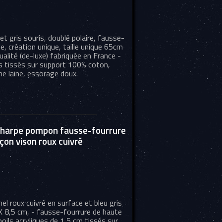
et gris souris, doublé polaire, fausse-
ile, création unique, taille unique 65cm
lité (de-luxe) fabriquée en France -
es tissés sur support 100% coton,
e laine, essorage doux.
harpe pompon fausse-fourrure
çon vison roux cuivré
 roux cuivré en surface et bleu gris
 X 8,5 cm, - fausse-fourrure de haute
poils acryliques de 1,5 cm tissés sur