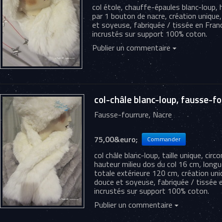
col étole, chauffe-épaules blanc-loup
par 1 bouton de nacre, création unique
et soyeuse, fabriquée / tissée en Franc
incrustés sur support 100% coton.
Publier un commentaire
col-châle blanc-loup, fausse-fou
Fausse-fourrure, Nacre
75,00&euro;
col châle blanc-loup, taille unique, cir
hauteur milieu dos du col 16 cm, longu
totale extérieure 120 cm, création uni
douce et soyeuse, fabriquée / tissée en
incrustés sur support 100% coton.
Publier un commentaire