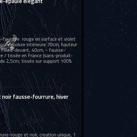
fe-épaule élégant
-fourrure rouge en surface et violet
tour encolure intérieure 70cm, hauteur
 milieu-devant, 40cm, - fausse-
uée / tissée en France (sans-produit-
) de 2,5cm, tissés sur support 100%
noir fausse-fourrure, hiver
ne-rouge et noir, creation unique, 1