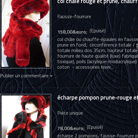
col châle rouge et prune, chauf
Fausse-fourrure
(Epuisé)
158,00&euro;
col châle ou chauffe-épaules en fausse
prune en fond, circonférence totale / 
totale milieu dos 35cm, hauteur totale
fourrure de haute qualité (luxe) fabriq
toxique), poils (acrylique-modacrylique
coton - accessoires hiver…
Publier un commentaire
écharpe pompon prune-rouge et 
Pièce unique
(Epuisé)
78,00&euro;
écharpe 2 pompons, fausse-fourrure pru