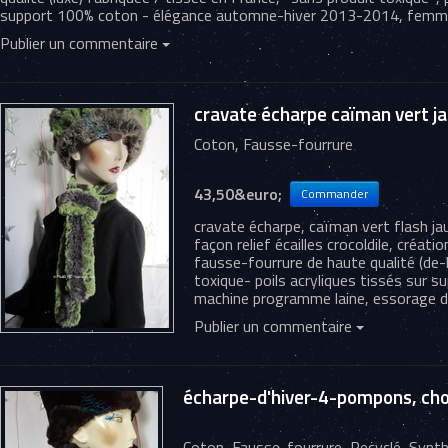
support 100% coton - élégance automne-hiver 2013-2014, femme
Publier un commentaire
cravate écharpe caïman vert jau
Coton, Fausse-fourrure
43,50&euro;
cravate écharpe, caïman vert flash ja
façon relief écailles crocoldile, créati
fausse-fourrure de haute qualité (de-
toxique- poils acryliques tissés sur 
machine programme laine, essorage d
Publier un commentaire
écharpe-d'hiver-4-pompons, ch
Coton, Fausse-fourrure, Recyclé, Synt