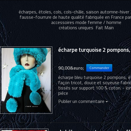
écharpes, étoles, cols, cols-châle, saison automne-hiv
fausse-fourrure de haute qualité fabriquée en France par
accessoires mode femme / homme
créations uniques Fait Main
écharpe turquoise 2 pompons, 
90,00&euro;
écharpe bleu turquoise 2 pompons, ét
façon tricot, douce et soyeuse fabriq
tissés sur support 100 % coton. - lo
pièce
Publier un commentaire